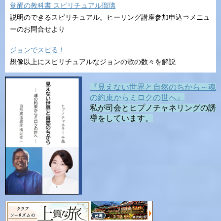
覚醒の教科書 スピリチュアル瑠璃
説明のできるスピリチュアル。ヒーリング講座参加申込⇒メニュ
ーのお問合せより
ジョンでスピる！
想像以上にスピリチュアルなジョンの歌の数々を解説
『見えない世界と自然のちから～魂
の約束からミロクの世へ』
私が司会とヒプノチャネリングの誘
導をしています。