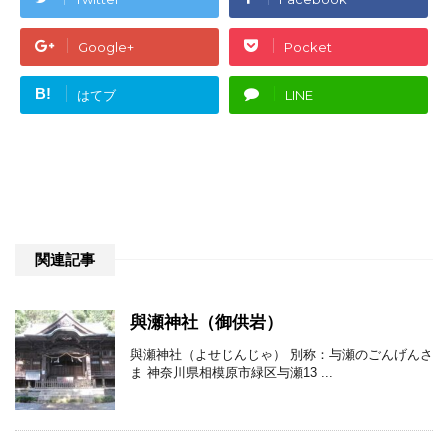
Google+
Pocket
B!
はてブ
LINE
関連記事
與瀬神社（御供岩）
與瀬神社（よせじんじゃ） 別称：与瀬のごんげんさ
ま 神奈川県相模原市緑区与瀬13 ...