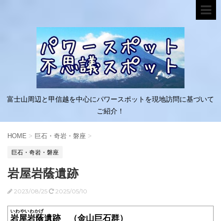
富士山周辺と甲信越を中心にパワースポットを現地訪問に基づいて
ご紹介！
HOME
>
巨石・奇岩・磐座
>
巨石・奇岩・磐座
岩屋岩蔭遺跡
2023/08/25
2025/05/10
いわやいわかげ
岩屋岩蔭
遺跡
（金山巨石群）