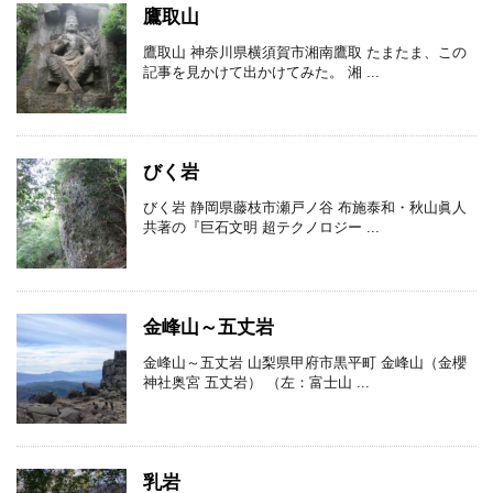
鷹取山
鷹取山 神奈川県横須賀市湘南鷹取 たまたま、この
記事を見かけて出かけてみた。 湘 ...
びく岩
びく岩 静岡県藤枝市瀬戸ノ谷 布施泰和・秋山眞人
共著の『巨石文明 超テクノロジー ...
金峰山～五丈岩
金峰山～五丈岩 山梨県甲府市黒平町 金峰山（金櫻
神社奥宮 五丈岩） （左：富士山 ...
乳岩