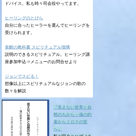
ドバイス。私も時々司会役やってます。
ヒーリングのとびら
自分に合ったヒーラーを選んでヒーリングを
受けられます。
覚醒の教科書 スピリチュアル瑠璃
説明のできるスピリチュアル。ヒーリング講
座参加申込⇒メニューのお問合せより
ジョンでスピる！
想像以上にスピリチュアルなジョンの歌の
数々を解説
『見えない世界と自
然のちから～魂の約
束からミロクの世
へ』