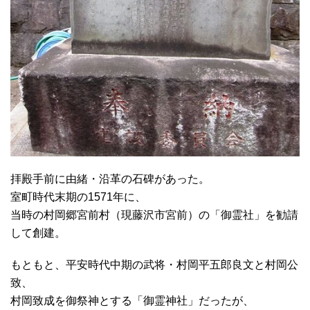
拝殿手前に由緒・沿革の石碑があった。
室町時代末期の1571年に、
当時の村岡郷宮前村（現藤沢市宮前）の「御霊社」を勧請
して創建。
もともと、平安時代中期の武将・村岡平五郎良文と村岡公
致、
村岡致成を御祭神とする「御霊神社」だったが、