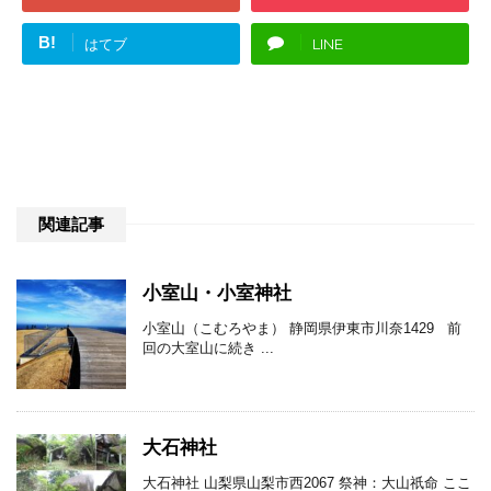
B!
はてブ
LINE
関連記事
小室山・小室神社
小室山（こむろやま） 静岡県伊東市川奈1429 前
回の大室山に続き ...
大石神社
大石神社 山梨県山梨市西2067 祭神：大山祇命 ここ