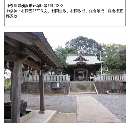
神奈川県
横浜
市戸塚区汲沢町1273
御祭神：村岡五郎平良文、村岡公致、村岡致成、鎌倉景成、鎌倉権五
郎景政