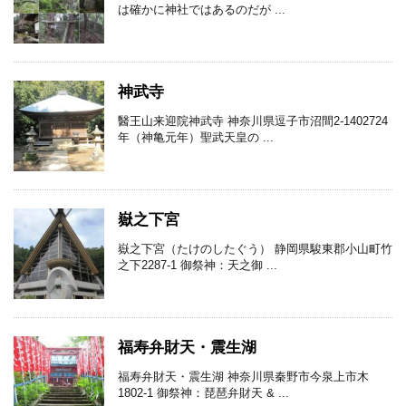
は確かに神社ではあるのだが ...
神武寺
醫王山来迎院神武寺 神奈川県逗子市沼間2-1402724
年（神亀元年）聖武天皇の ...
嶽之下宮
嶽之下宮（たけのしたぐう） 静岡県駿東郡小山町竹
之下2287-1 御祭神：天之御 ...
福寿弁財天・震生湖
福寿弁財天・震生湖 神奈川県秦野市今泉上市木
1802-1 御祭神：琵琶弁財天 & ...