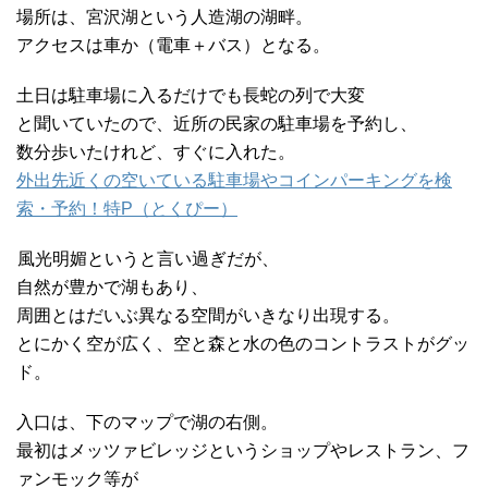
場所は、宮沢湖という人造湖の湖畔。
アクセスは車か（電車＋バス）となる。
土日は駐車場に入るだけでも長蛇の列で大変
と聞いていたので、近所の民家の駐車場を予約し、
数分歩いたけれど、すぐに入れた。
外出先近くの空いている駐車場やコインパーキングを検
索・予約！特P（とくぴー）
風光明媚というと言い過ぎだが、
自然が豊かで湖もあり、
周囲とはだいぶ異なる空間がいきなり出現する。
とにかく空が広く、空と森と水の色のコントラストがグッ
ド。
入口は、下のマップで湖の右側。
最初はメッツァビレッジというショップやレストラン、フ
ァンモック等が