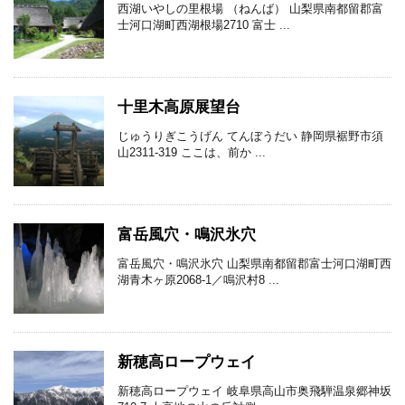
西湖いやしの里根場 （ねんば） 山梨県南都留郡富
士河口湖町西湖根場2710 富士 ...
十里木高原展望台
じゅうりぎこうげん てんぼうだい 静岡県裾野市須
山2311-319 ここは、前か ...
富岳風穴・鳴沢氷穴
富岳風穴・鳴沢氷穴 山梨県南都留郡富士河口湖町西
湖青木ヶ原2068-1／鳴沢村8 ...
新穂高ロープウェイ
新穂高ロープウェイ 岐阜県高山市奥飛騨温泉郷神坂