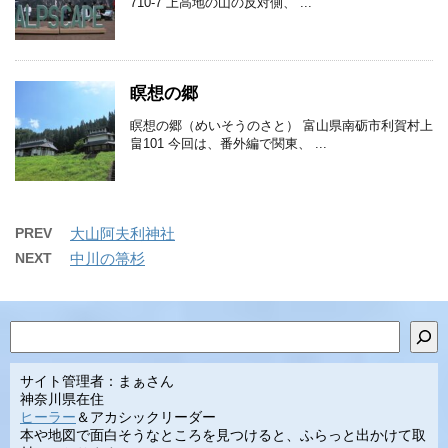
710-7 上高地の山の反対側、 ...
瞑想の郷
瞑想の郷（めいそうのさと） 富山県南砺市利賀村上
畠101 今回は、番外編で関東、 ...
PREV
大山阿夫利神社
NEXT
中川の箒杉
検索
サイト管理者：まぁさん
神奈川県在住
ヒーラー
＆アカシックリーダー
本や地図で面白そうなところを見つけると、ふらっと出かけて取