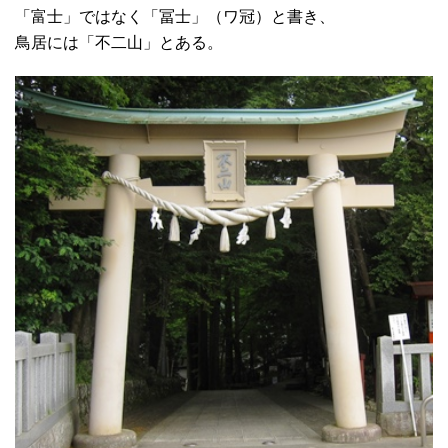
「富士」ではなく「冨士」（ワ冠）と書き、
鳥居には「不二山」とある。