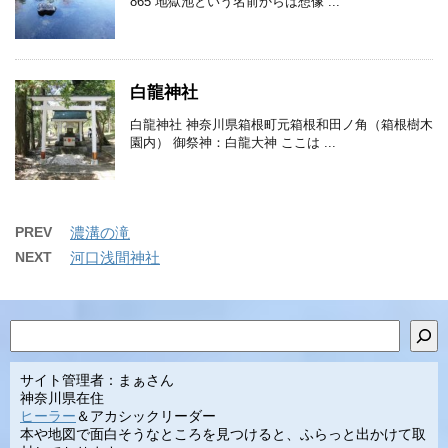
865 地獄池という名前からは想像 ...
白龍神社
白龍神社 神奈川県箱根町元箱根和田ノ角（箱根樹木
園内） 御祭神：白龍大神 ここは ...
PREV
濃溝の滝
NEXT
河口浅間神社
検索
サイト管理者：まぁさん
神奈川県在住
ヒーラー
＆アカシックリーダー
本や地図で面白そうなところを見つけると、ふらっと出かけて取