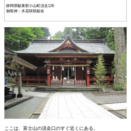
静岡県駿東郡小山町須走126
御祭神：木花咲耶姫命
ここは、富士山の須走口のすぐ近くにある。