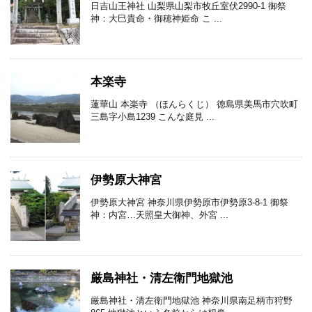
日吉山王神社 山梨県山梨市牧丘室伏2990-1 御祭
神：大巳貴命・御穂神姫命 こ ...
本楽寺
蓮華山 本楽寺 （ほんらくじ） 徳島県美馬市穴吹町
三島字小島1239 こんな庭見 ...
伊勢原大神宮
伊勢原大神宮 神奈川県伊勢原市伊勢原3-8-1 御祭
神：内宮…天照皇大御神、外宮 ...
厳島神社・清左衛門地獄池
厳島神社・清左衛門地獄池 神奈川県南足柄市狩野