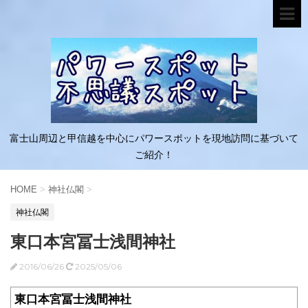
富士山周辺と甲信越を中心にパワースポットを現地訪問に基づいて
ご紹介！
HOME
>
神社仏閣
>
神社仏閣
東口本宮冨士浅間神社
2016/06/26
2025/05/06
東口本宮冨士浅間神社