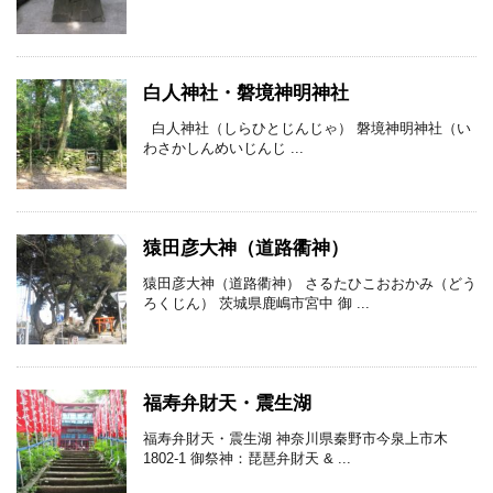
白人神社・磐境神明神社
白人神社（しらひとじんじゃ） 磐境神明神社（い
わさかしんめいじんじ ...
猿田彦大神（道路衢神）
猿田彦大神（道路衢神） さるたひこおおかみ（どう
ろくじん） 茨城県鹿嶋市宮中 御 ...
福寿弁財天・震生湖
福寿弁財天・震生湖 神奈川県秦野市今泉上市木
1802-1 御祭神：琵琶弁財天 & ...