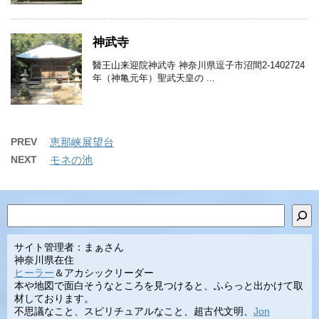
神武寺
醫王山来迎院神武寺 神奈川県逗子市沼間2-1402724
年（神亀元年）聖武天皇の ...
PREV
恵那峡展望台
NEXT
モネの池
検索
サイト管理者：まぁさん
神奈川県在住
ヒーラー
＆アカシックリーダー
本や地図で面白そうなところを見つけると、ふらっと出かけて取
材しております。
不思議なこと、スピリチュアルなこと、超古代文明、
Jon