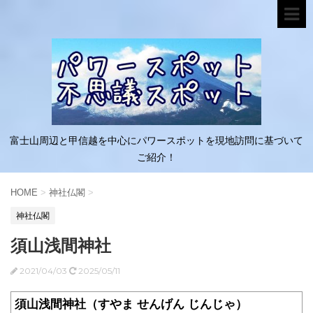
富士山周辺と甲信越を中心にパワースポットを現地訪問に基づいて
ご紹介！
HOME
>
神社仏閣
>
神社仏閣
須山浅間神社
2021/04/03
2025/05/11
須山浅間神社（すやま せんげん じんじゃ）