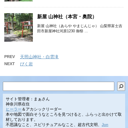
新屋 山神社（本宮・奥院）
新屋 山神社（あらや やまじんじゃ） 山梨県富士吉
田市新屋神社河原1230 御祭 ...
PREV
天照山神社・白雲滝
NEXT
びく岩
検索
サイト管理者：まぁさん
神奈川県在住
ヒーラー
＆アカシックリーダー
本や地図で面白そうなところを見つけると、ふらっと出かけて取
材しております。
不思議なこと、スピリチュアルなこと、超古代文明、
Jon