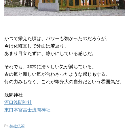
かつて栄えた頃は、パワーも強かったのだろうが、
今は化粧直しで外面は若返り、
あまり目立たずに、静かにしている感じだ。
それでも、非常に清々しい気が満ちている。
古の氣と新しい気が合わさったような感じもする。
何の力みもなく、これが等身大の自分だという雰囲気だ。
浅間神社：
河口浅間神社
東口本宮冨士浅間神社
-
神社仏閣