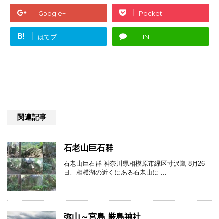
Google+
Pocket
B!
はてブ
LINE
関連記事
石老山巨石群
石老山巨石群 神奈川県相模原市緑区寸沢嵐 8月26
日、相模湖の近くにある石老山に ...
弥山～宮島 厳島神社