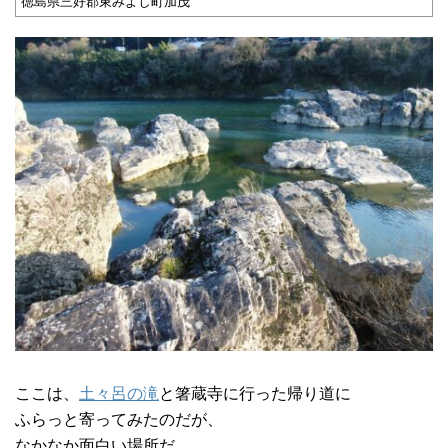
徳島県三好郡東みよし町加茂
ここは、
土々呂の滝
と箸蔵寺に行った帰り道に
ふらっと寄ってみたのだが、
なかなか面白い場所だ。