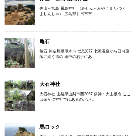
弥山～宮島 厳島神社 （みせん～みやじま いつくし
まじんじゃ） 広島県廿日市市 ...
亀石
亀石 神奈川県厚木市七沢2877 七沢温泉から日向薬
師に続く道の 途中の右手にあ ...
大石神社
大石神社 山梨県山梨市西2067 祭神：大山祇命 ここ
は確かに神社ではあるのだが ...
馬ロック