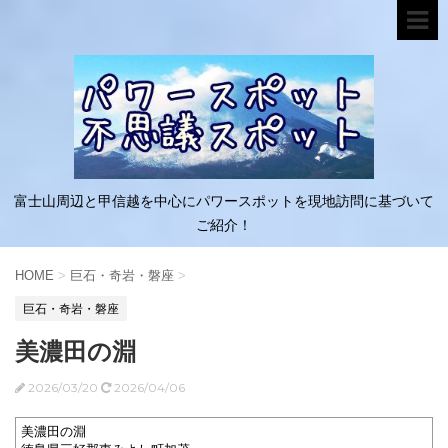
富士山周辺と甲信越を中心にパワースポットを現地訪問に基づいて
ご紹介！
HOME
>
巨石・奇岩・磐座
>
巨石・奇岩・磐座
美濃田の淵
2026/03/20
2026/04/06
美濃田の淵