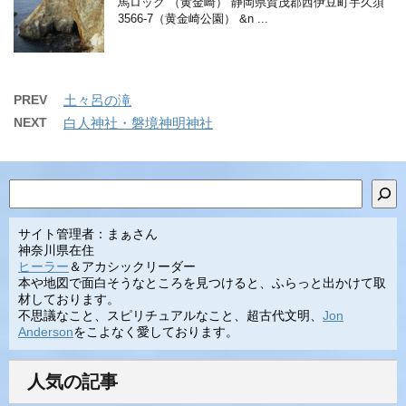
馬ロック （黄金崎） 静岡県賀茂郡西伊豆町宇久須
3566-7（黄金崎公園） &n ...
PREV
土々呂の滝
NEXT
白人神社・磐境神明神社
検索
サイト管理者：まぁさん
神奈川県在住
ヒーラー
＆アカシックリーダー
本や地図で面白そうなところを見つけると、ふらっと出かけて取
材しております。
不思議なこと、スピリチュアルなこと、超古代文明、
Jon
Anderson
をこよなく愛しております。
人気の記事