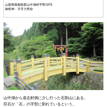
山梨県南都留郡山中湖村平野1979
御祭神：天手力男命
山中湖から道志村側に少し行った石割山にある。
巨石が「石」の字型に割れているという。