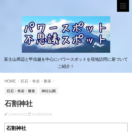
富士山周辺と甲信越を中心にパワースポットを現地訪問に基づいて
ご紹介！
HOME
>
巨石・奇岩・磐座
>
巨石・奇岩・磐座
神社仏閣
石割神社
2016/10/02
2025/05/06
石割神社