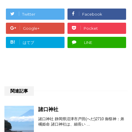
Twitter
Facebook
Google+
Pocket
B!
はてブ
LINE
関連記事
諸口神社
諸口神社 静岡県沼津市戸田(へだ)2710 御祭神：弟
橘姫命 諸口神社は、細長い ...