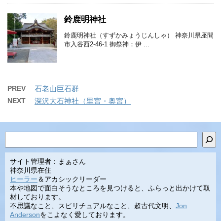
鈴鹿明神社
鈴鹿明神社（すずかみょうじんしゃ） 神奈川県座間
市入谷西2-46-1 御祭神：伊 ...
PREV
石老山巨石群
NEXT
深沢大石神社（里宮・奥宮）
検索
サイト管理者：まぁさん
神奈川県在住
ヒーラー
＆アカシックリーダー
本や地図で面白そうなところを見つけると、ふらっと出かけて取
材しております。
不思議なこと、スピリチュアルなこと、超古代文明、
Jon
Anderson
をこよなく愛しております。