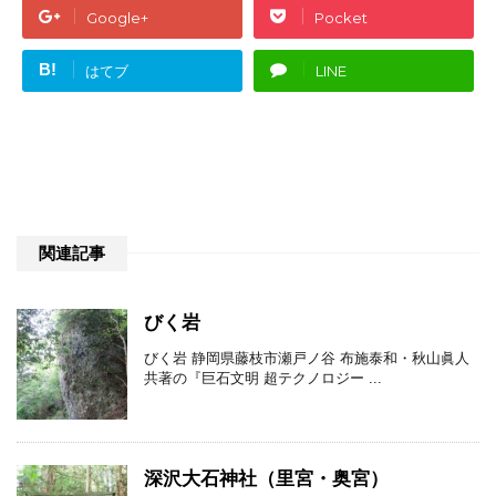
Google+
Pocket
B!
はてブ
LINE
関連記事
びく岩
びく岩 静岡県藤枝市瀬戸ノ谷 布施泰和・秋山眞人
共著の『巨石文明 超テクノロジー ...
深沢大石神社（里宮・奥宮）