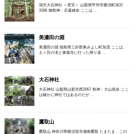
深沢大石神社 ＜里宮＞ 山梨県甲州市勝沼町深沢
3286 御祭神：石凝姥命 ここは ...
美濃田の淵
美濃田の淵 徳島県三好郡東みよし町加茂 ここは、
土々呂の滝と箸蔵寺に行った帰り道 ...
大石神社
大石神社 山梨県山梨市西2067 祭神：大山祇命 ここ
は確かに神社ではあるのだが ...
鷹取山
鷹取山 神奈川県横須賀市湘南鷹取 たまたま、この