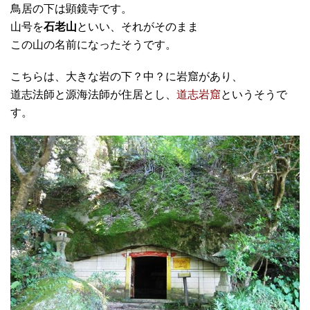
鳥居の下は顕鏡寺です。
山号を
石老山
といい、それがそのまま
この山の名前になったそうです。
こちらは、大きな岩の下？中？に岩窟があり、
道志法師と源海法師が住居とし、
道志岩窟
というそうで
す。