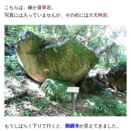
こちらは、確か
蓮華岩
。
写真には入っていませんが、その右には
大天狗岩
。
もうしばらく下りて行くと、
顕鏡寺
が見えてきました。