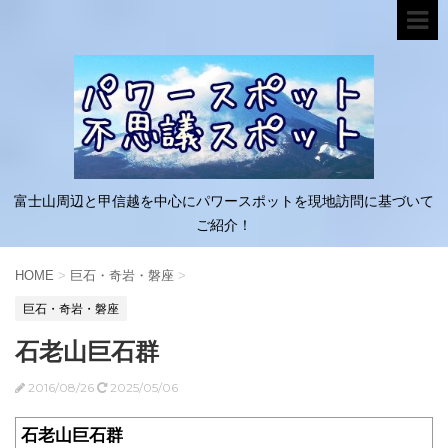
富士山周辺と甲信越を中心にパワースポットを現地訪問に基づいて
ご紹介！
HOME
>
巨石・奇岩・磐座
>
巨石・奇岩・磐座
石老山巨石群
2016/08/26
2025/05/06
石老山巨石群