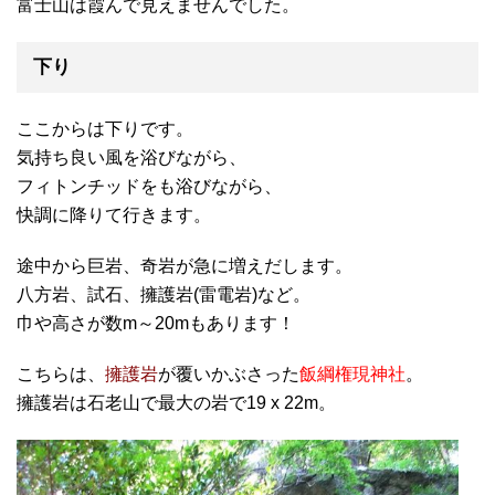
富士山は霞んで見えませんでした。
下り
ここからは下りです。
気持ち良い風を浴びながら、
フィトンチッドをも浴びながら、
快調に降りて行きます。
途中から巨岩、奇岩が急に増えだします。
八方岩、試石、擁護岩(雷電岩)など。
巾や高さが数m～20mもあります！
こちらは、
擁護岩
が覆いかぶさった
飯綱権現神社
。
擁護岩は石老山で最大の岩で19 x 22m。