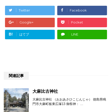
Twitter
Facebook
Google+
Pocket
B!
はてブ
LINE
関連記事
大麻比古神社
大麻比古神社 （おおあさひこじんじゃ） 徳島県鳴
門市大麻町板東広塚13 御祭神： ...