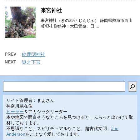
来宮神社
来宮神社（きのみや じんじゃ） 静岡県熱海市西山
町43-1 御祭神：大巳貴命、日 ...
PREV
鈴鹿明神社
NEXT
嶽之下宮
検索
サイト管理者：まぁさん
神奈川県在住
ヒーラー
＆アカシックリーダー
本や地図で面白そうなところを見つけると、ふらっと出かけて取
材しております。
不思議なこと、スピリチュアルなこと、超古代文明、
Jon
Anderson
をこよなく愛しております。