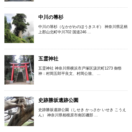
中川の箒杉
中川の箒杉（なかがわのほうきスギ） 神奈川県足柄
上郡山北町中川702 国道246 ...
五霊神社
五霊神社 神奈川県横浜市戸塚区汲沢町1273 御祭
神：村岡五郎平良文、村岡公致、 ...
史跡勝坂遺跡公園
史跡勝坂遺跡公園（しせき かっさか いせき こうえ
ん） 神奈川県相模原市南区磯部 ...