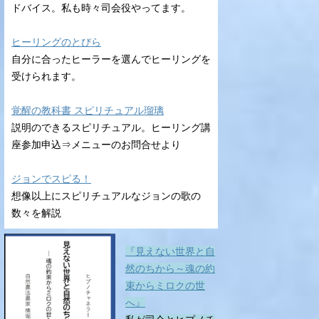
ドバイス。私も時々司会役やってます。
ヒーリングのとびら
自分に合ったヒーラーを選んでヒーリングを
受けられます。
覚醒の教科書 スピリチュアル瑠璃
説明のできるスピリチュアル。ヒーリング講
座参加申込⇒メニューのお問合せより
ジョンでスピる！
想像以上にスピリチュアルなジョンの歌の
数々を解説
『見えない世界と自
然のちから～魂の約
束からミロクの世
へ』