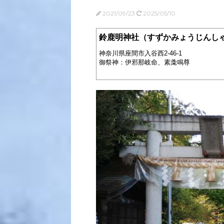
2021/09/23
2025/05/10
鈴鹿明神社（すずかみょうじんし
神奈川県座間市入谷西2-46-1
御祭神：伊邪那岐命、素戔鳴尊